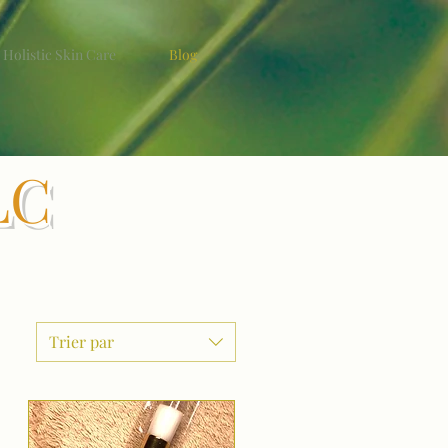
Holistic Skin Care
Blog
LC
Trier par