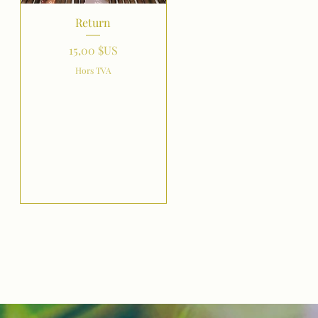
Aperçu rapide
Return
Prix
15,00 $US
Hors TVA