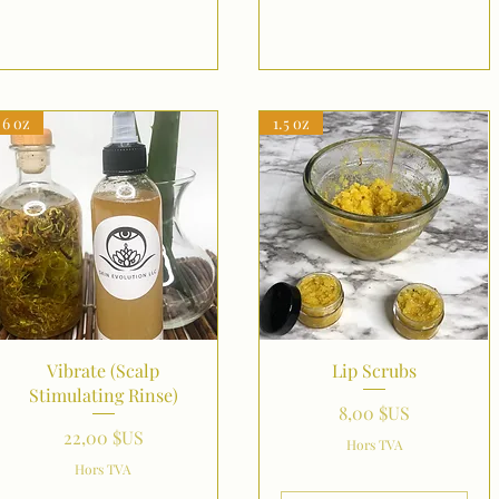
6 oz
1.5 oz
Aperçu rapide
Aperçu rapide
Vibrate (Scalp
Lip Scrubs
Stimulating Rinse)
Prix
8,00 $US
Prix
22,00 $US
Hors TVA
Hors TVA