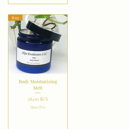
8 oz
Aperçu rapide
Body Moisturizing
Melt
Prix
28,00 $US
Hors TVA