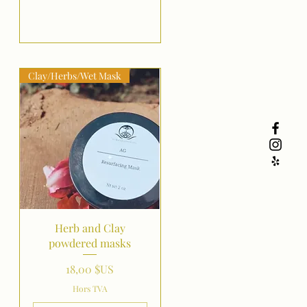
Clay/Herbs/Wet Mask
Aperçu rapide
Herb and Clay
powdered masks
Prix
18,00 $US
Hors TVA