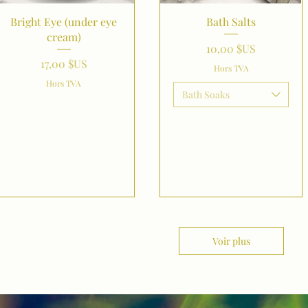
Aperçu rapide
Aperçu rapide
Bright Eye (under eye
Bath Salts
cream)
Prix
10,00 $US
Prix
17,00 $US
Hors TVA
Hors TVA
Bath Soaks
Voir plus