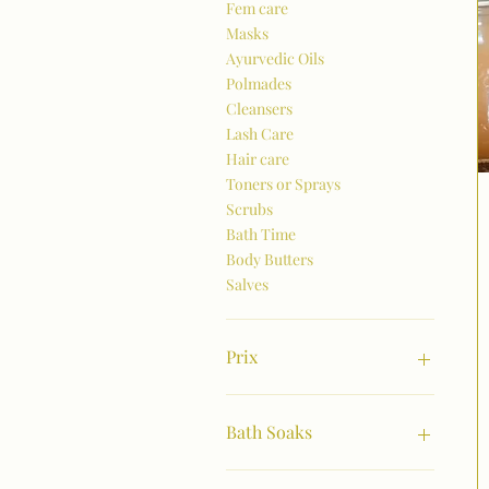
Fem care
Masks
Ayurvedic Oils
Polmades
Cleansers
Lash Care
Hair care
Toners or Sprays
Scrubs
Bath Time
Body Butters
Salves
Prix
8 $US
28 $US
Bath Soaks
Alignment