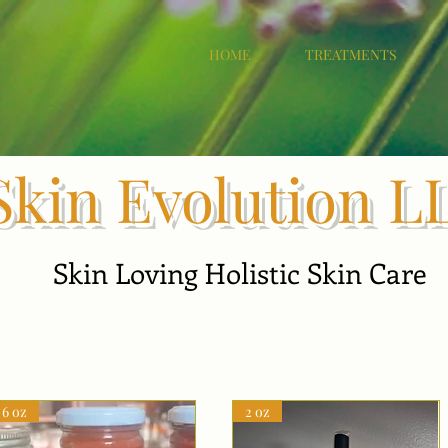
HOME
TREATMENTS
Skin Evolution L
Skin Loving Holistic Skin Care
6 oz
2 oz