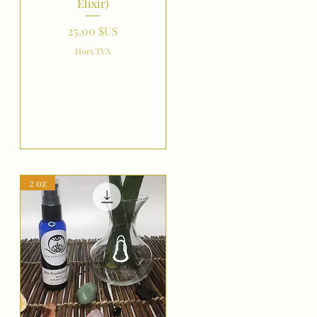
Elixir)
Prix
25,00 $US
Hors TVA
2 oz