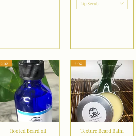
Lip Scrub
2 oz
2 oz
Aperçu rapide
Aperçu rapide
Rooted Beard oil
Texture Beard Balm